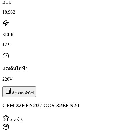
BTU
18,962
SEER
12.9
แรงดันไฟฟ้า
220
V
คำนวณค่าไฟ
CFH-32EFN20 / CCS-32EFN20
เบอร์ 5