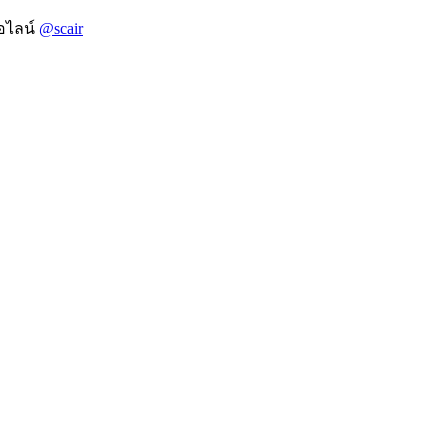
อไลน์
@scair