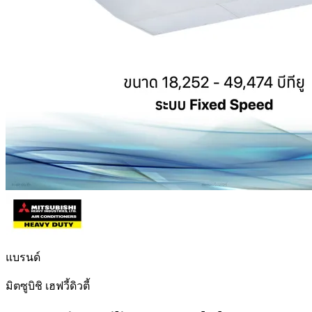
แบรนด์
มิตซูบิชิ เฮฟวี้ดิวตี้