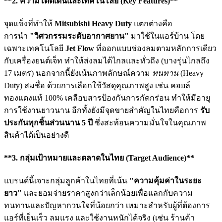
**2. ความโดดเด่นและเทคโนโลยี (Key Features)**
จุดแข็งที่ทำให้
Mitsubishi Heavy Duty
แตกต่างคือ
การนำ
"วิศวกรรมระดับอากาศยาน"
มาใช้ในแอร์บ้าน โดย
เฉพาะเทคโนโลยี
Jet Flow
ที่ออกแบบช่องลมตามหลักการเดียว
กับเครื่องยนต์เจ็ท ทำให้ส่งลมได้ไกลและทั่วถึง (บางรุ่นไกลถึง
17 เมตร) นอกจากนี้ยังเน้นภาพลักษณ์ความ
ทนทาน
(Heavy
Duty) สมชื่อ ด้วยการเลือกใช้วัสดุคุณภาพสูง เช่น คอยล์
ทองแดงแท้ 100% เคลือบสารป้องกันการกัดกร่อน ทำให้มีอายุ
การใช้งานยาวนาน อีกทั้งยังมีจุดขายสำคัญในไทยคือการ
รับ
ประกันทุกชิ้นส่วนนาน 5 ปี
ซึ่งสะท้อนความมั่นใจในคุณภาพ
สินค้าได้เป็นอย่างดี
**3. กลุ่มเป้าหมายและตลาดในไทย (Target Audience)**
แบรนด์นี้เจาะกลุ่มลูกค้าในไทยที่เน้น
"ความคุ้มค่าในระยะ
ยาว"
และยอมจ่ายราคาสูงกว่าเล็กน้อยเพื่อแลกกับความ
ทนทานและปัญหากวนใจที่น้อยกว่า เหมาะสำหรับผู้ที่ต้องการ
แอร์ที่เย็นเร็ว ลมแรง และใช้งานหนักได้จริง (เช่น ร้านค้า