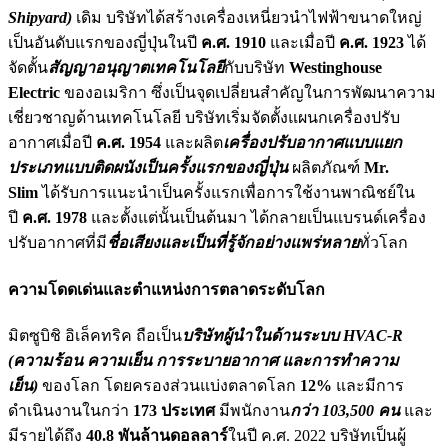
Shipyard)
เดิม บริษัทได้สร้างเครื่องเหนี่ยวนำไฟฟ้าขนาดใหญ่
เป็นอันดับแรกของญี่ปุ่นในปี
ค.ศ. 1910
และเมื่อปี
ค.ศ. 1923
ได้
จัดตั้น
สัญญาอนุญาตเทคโนโลยี
กับบริษัท
Westinghouse
Electric
ของอเมริกา ซึ่งเป็นจุดเปลี่ยนสำคัญในการพัฒนาความ
เชี่ยวชาญด้านเทคโนโลยี บริษัทเริ่มจัดตั้งแผนกเครื่องปรับ
อากาศเมื่อปี
ค.ศ. 1954
และผลิต
เครื่องปรับอากาศแบบแยก
ประเภทแบบติดผนังเป็นครั้งแรกของญี่ปุ่น
ผลิตภัณฑ์
Mr.
Slim
ได้รับการแนะนำเป็นครั้งแรกเพื่อการใช้งานพาณิชย์ใน
ปี
ค.ศ. 1978
และตั้งแต่นั้นเป็นต้นมา ได้กลายเป็นแบรนด์เครื่อง
ปรับอากาศที่มี
ชื่อเสียงและเป็นที่รู้จักอย่างแพร่หลาย
ทั่วโลก
ความโดดเด่นและตำแหน่งการตลาดระดับโลก
มิตซูบิชิ อิเล็คทริค ถือเป็น
บริษัทผู้นำในด้านระบบ HVAC-R
(ความร้อน ความเย็น การระบายอากาศ และการทำความ
เย็น)
ของโลก โดยครองส่วนแบ่งตลาดโลก
12%
และมีการ
ดำเนินงานในกว่า
173 ประเทศ
มีพนักงาน
กว่า 103,500 คน
และ
มีรายได้ถึง
40.8 พันล้านดอลลาร์
ในปี ค.ศ. 2022 บริษัทเป็นผู้