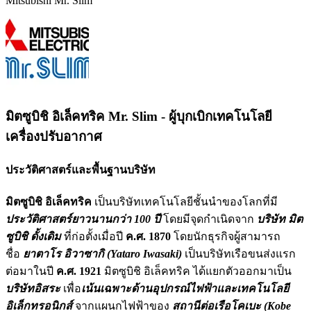
Mitsubishi Mr. Slim
มิตซูบิชิ อิเล็คทริค Mr. Slim - ผู้บุกเบิกเทคโนโลยี
เครื่องปรับอากาศ
ประวัติศาสตร์และพื้นฐานบริษัท
มิตซูบิชิ อิเล็คทริค
เป็นบริษัทเทคโนโลยีชั้นนำของโลกที่มี
ประวัติศาสตร์ยาวนานกว่า 100 ปี
โดยมีจุดกำเนิดจาก
บริษัท มิต
ซูบิชิ ดั้งเดิม
ที่ก่อตั้งเมื่อปี
ค.ศ. 1870
โดยนักธุรกิจผู้สามารถ
ชื่อ
ยาตาโร อิวาซากิ (Yataro Iwasaki)
เป็นบริษัทเรือขนส่งแรก
ต่อมาในปี
ค.ศ. 1921
มิตซูบิชิ อิเล็คทริค ได้แยกตัวออกมาเป็น
บริษัทอิสระ
เพื่อ
เน้นเฉพาะด้านอุปกรณ์ไฟฟ้าและเทคโนโลยี
อิเล็กทรอนิกส์
จากแผนกไฟฟ้าของ
สถานีต่อเรือโคเบะ (Kobe