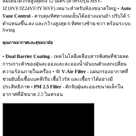
ลมเย็นได้ไกลสูงสุดถึง 12 เมตร (สำหรับรุ่น MSY-
JZ18VF/JZ24VF/JY36VF) เหมาะสำหรับห้องขนาดใหญ่ •
Auto
Vane Control
- ควบคุมทิศทางลมเย็นได้อย่างแม่นยำ ปรับได้ 5
ตำแหน่งขึ้น-ลง และกว้างสูงสุด 6 ทิศทางซ้าย-ขวา พร้อมระบบ
Swing
คุณภาพอากาศและสุขอนามัย
•
Dual Barrier Coating
- เทคโนโลยีเคลือบสารพิเศษที่ช่วยลด
การเกาะตัวของฝุ่นละอองและละอองน้ำมันบนตัวแลกเปลี่ยน
ความร้อนภายในเครื่อง • 🦠
V-Air Filter
- แผ่นกรองอากาศที่
ช่วยยับยั้งเชื้อแบคทีเรีย เชื้อไวรัส และเชื้อราได้อย่างมี
ประสิทธิภาพ •
PM 2.5 Filter
- ดักจับฝุ่นละอองขนาดเล็กใน
อากาศที่มีขนาด 2.5 ไมครอน