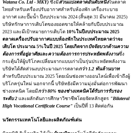
Watana Co. Ltd - MKY)
ซึ่งมี
ส่วนแบ่งตลาดอันดับหนึ่ง
ในตลาด
ไทยสำหรับเครื่องปรับอากาศสำหรับห้องพัก เครื่องระบาย
อากาศ และปั๊มน้ำ ปีงบประมาณ 2024 (สิ้นสุด 31 มีนาคม 2025)
บริษัทรักษาการเติบโตของยอดขายให้คล้ายกับปีงบประมาณ
2023 และมีเป้าหมายการเติบโต
10%ในปีงบประมาณ 2025
ตลาดเครื่องปรับอากาศแบบห้องพักในประเทศไทยคาดว่าจะ
เติบโต ประมาณ 5%ในปี 2025 โดยเกิดจาก
ปัจจัยบวกด้านความ
ต้องการที่อยู่อาศัย
และ
ความต้องการการประหยัดพลังงาน
ซึ่ง
กระตุ้นให้ผู้บริโภคเปลี่ยนจากแบบเก่าเป็นรุ่นประหยัดพลังงาน
บริษัทได้สัดส่วนงบประมาณการตลาด
กว่า 1.2 พันล้านบาท
สำหรับปีงบประมาณ 2025 โดยเน้นช่องทางออนไลน์เพื่อเข้าถึงผู้
บริโภครุ่นใหม่ นอกจากนี้ บริษัทยังมีความมุ่งมั่นต่อการพัฒนา
ช่างเทคนิค โดยมี
กว่า 80% ของช่างเทคนิคได้รับการรับรอง
ระดับ 2
และผลักดันการศึกษาวิชาชีพโดยจัดหลักสูตร
"Bilateral
High Vocational Certificate Course"
เป็นปีที่ 13 ติดต่อกัน
นวัตกรรมเทคโนโลยีและผลิตภัณฑ์เด่น