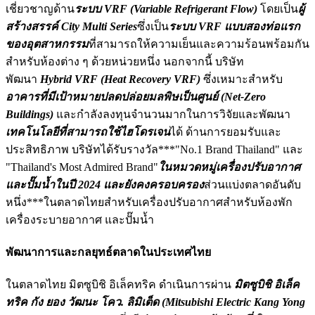
เชี่ยวชาญด้าน
ระบบ VRF (Variable Refrigerant Flow)
โดยเป็น
ผู้
สร้างสรรค์ City Multi Series
ซึ่งเป็น
ระบบ VRF แบบสองท่อแรก
ของอุตสาหกรรม
ที่สามารถให้ความเย็นและความร้อนพร้อมกัน
สำหรับห้องต่าง ๆ ด้วยหน่วยหนึ่ง นอกจากนี้ บริษัท
พัฒนา
Hybrid VRF (Heat Recovery VRF)
ซึ่งเหมาะสำหรับ
อาคารที่มีเป้าหมายปลดปล่อยมลพิษเป็นศูนย์ (Net-Zero
Buildings)
และกำลังลงทุนจำนวนมากในการวิจัยและพัฒนา
เทคโนโลยีที่สามารถใช้ไฮโดรเจน
ได้ ด้านการยอมรับและ
ประสิทธิภาพ บริษัทได้รับรางวัล***"No.1 Brand Thailand" และ
"Thailand's Most Admired Brand"
ในหมวดหมู่เครื่องปรับอากาศ
และปั๊มน้ำในปี 2024 และยังคงครอบครอง
ส่วนแบ่งตลาดอันดับ
หนึ่ง***ในตลาดไทยสำหรับเครื่องปรับอากาศสำหรับห้องพัก
เครื่องระบายอากาศ และปั๊มน้ำ
พัฒนาการและกลยุทธ์ตลาดในประเทศไทย
ในตลาดไทย มิตซูบิชิ อิเล็คทริค ดำเนินการผ่าน
มิตซูบิชิ อิเล็ค
ทริค กัง ยอง วัฒนะ โคว. ลิมิเต็ด (Mitsubishi Electric Kang Yong