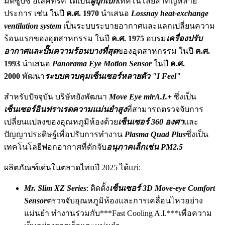
มิตซูบิชิ อิเล็คทริค ได้เป็น
ผู้บุกเบิก
เทคโนโลยีสำคัญหลาย
ประการ เช่น ในปี
ค.ศ. 1970
นำเสนอ
Lossnay heat-exchange
ventilation system
เป็นระบบระบายอากาศและแลกเปลี่ยนความ
ร้อนแรกของอุตสาหกรรม ในปี
ค.ศ. 1975
อบรม
เครื่องปรับ
อากาศและปั๊มความร้อนบางที่สุด
ของอุตสาหกรรม ในปี
ค.ศ.
1993
นำเสนอ
Panorama Eye Motion Sensor
ในปี
ค.ศ.
2000
พัฒนา
ระบบควบคุมเซ็นเซอร์หลายตัว "I Feel"
สำหรับปัจจุบัน บริษัทยังพัฒนา
Move Eye mirA.I.+
ซึ่งเป็น
เซ็นเซอร์อินฟราเรดความแม่นยำสูง
ที่สามารถตรวจจับการ
เปลี่ยนแปลงของอุณหภูมิห้องด้วย
เซ็นเซอร์ 360 องศา
และ
ปัญญาประดิษฐ์เพื่อปรับการทำงาน
Plasma Quad Plus
ซึ่งเป็น
เทคโนโลยีฟอกอากาศที่ดักจับ
อนุภาคเล็กเช่น PM2.5
ผลิตภัณฑ์เด่นในตลาดไทยปี 2025 ได้แก่:
Mr. Slim XZ Series
: ติดตั้ง
เซ็นเซอร์ 3D Move-eye Comfort
Sensor
ตรวจจับอุณหภูมิห้องและการเคลื่อนไหวอย่าง
แม่นยำ ทำงานร่วมกับ***Fast Cooling A.I.***เพื่อความ