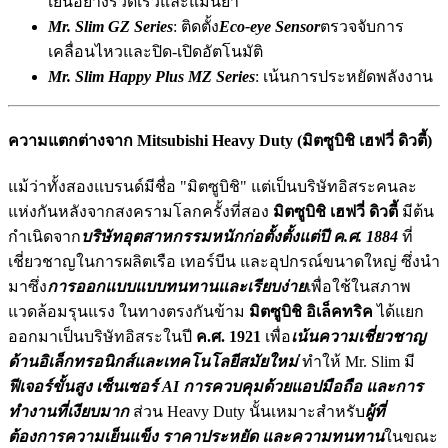
เย็นอย่างรวดเร็วและแม่นยำ
Mr. Slim GZ Series
: ติดตั้ง
Eco-eye Sensor
ตรวจจับการ
เคลื่อนไหวและปิด-เปิดอัตโนมัติ
Mr. Slim Happy Plus MZ Series
: เน้นการประหยัดพลังงาน
ความแตกต่างจาก Mitsubishi Heavy Duty (มิตซูบิชิ เฮฟวี่ ดิวตี้)
แม้ว่าทั้งสองแบรนด์มีชื่อ "มิตซูบิชิ" แต่เป็นบริษัทอิสระคนละ
แห่งกันหลังจากสงครามโลกครั้งที่สอง
มิตซูบิชิ เฮฟวี่ ดิวตี้
มีต้น
กำเนิดจาก
บริษัทอุตสาหกรรมหนักก่อตั้งตั้งแต่ปี ค.ศ. 1884
ที่
เชี่ยวชาญในการผลิตเรือ เทอร์บีน และอุปกรณ์ขนาดใหญ่ ซึ่งนำ
มาซึ่ง
การออกแบบแบบทนทานและเรียบง่าย
เพื่อใช้ในสภาพ
แวดล้อมรุนแรง ในทางตรงกันข้าม
มิตซูบิชิ อิเล็คทริค
ได้แยก
ออกมาเป็นบริษัทอิสระในปี
ค.ศ. 1921
เพื่อ
เน้นความเชี่ยวชาญ
ด้านอิเล็กทรอนิกส์และเทคโนโลยีสมัยใหม่
ทำให้ Mr. Slim มี
ฟีเจอร์ขั้นสูง เซ็นเซอร์ AI การควบคุมด้วยแอปมือถือ และการ
ทำงานที่เงียบมาก
ส่วน Heavy Duty นั้นเหมาะสำหรับ
ผู้ที่
ต้องการความเย็นแข็ง ราคาประหยัด และความทนทาน
ในขณะ