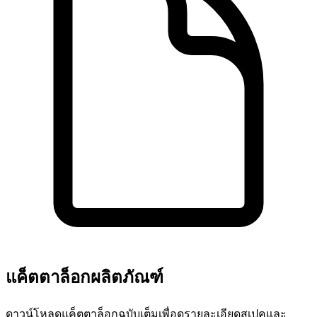
แค็ตตาล็อกผลิตภัณฑ์
ดาวน์โหลดแค็ตตาล็อกฉบับเต็มเพื่อดูรายละเอียดสเปคและ